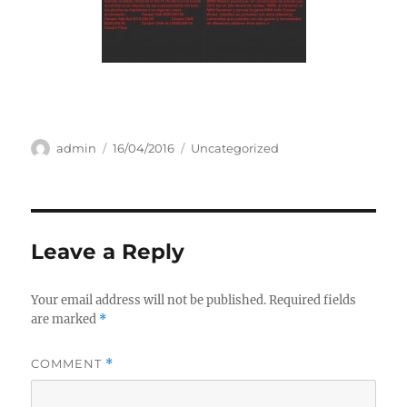
Author
Posted
Categories
admin
16/04/2016
Uncategorized
on
Leave a Reply
Your email address will not be published.
Required fields
are marked
*
COMMENT
*