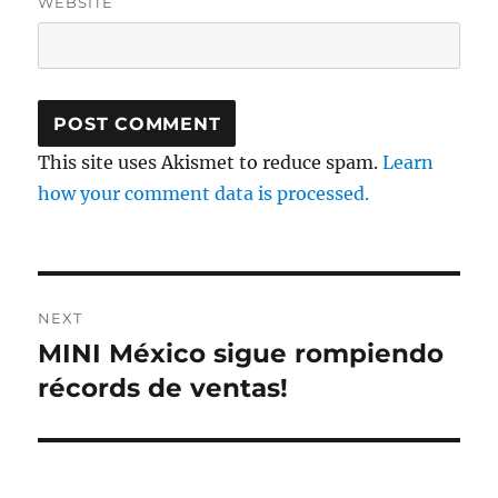
WEBSITE
This site uses Akismet to reduce spam.
Learn
how your comment data is processed.
Post
NEXT
navigation
MINI México sigue rompiendo
Next
post:
récords de ventas!