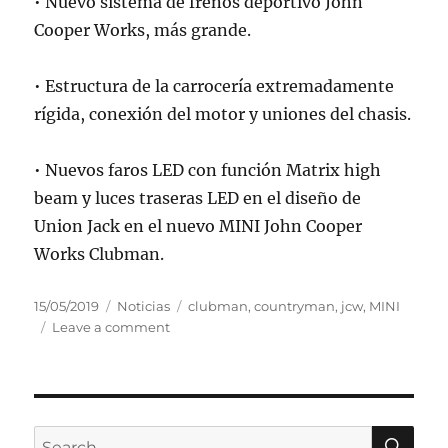
• Nuevo sistema de frenos deportivo John
Cooper Works, más grande.
• Estructura de la carrocería extremadamente
rígida, conexión del motor y uniones del chasis.
• Nuevos faros LED con función Matrix high
beam y luces traseras LED en el diseño de
Union Jack en el nuevo MINI John Cooper
Works Clubman.
Posted
Categories
Tags
15/05/2019
Noticias
clubman
,
countryman
,
jcw
,
MINI
on
on
Leave a comment
Nuevo
MINI
John
Cooper
Works
SE
Search