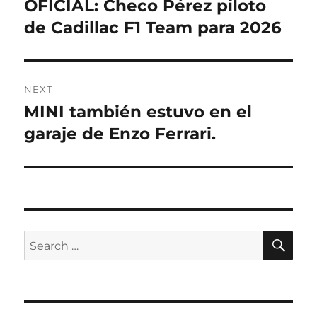
OFICIAL: Checo Pérez piloto
Previous
post:
de Cadillac F1 Team para 2026
NEXT
MINI también estuvo en el
Next
post:
garaje de Enzo Ferrari.
SE
Search
for: