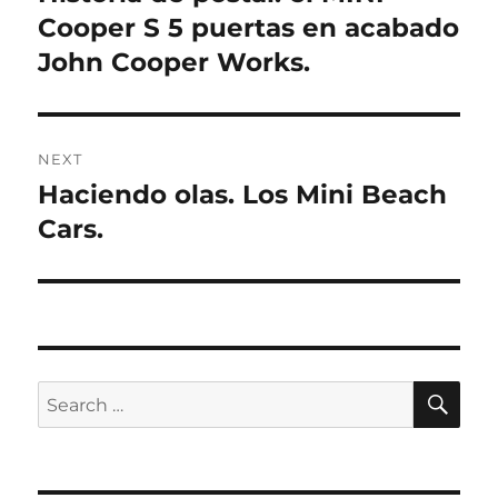
post:
Cooper S 5 puertas en acabado
John Cooper Works.
NEXT
Haciendo olas. Los Mini Beach
Next
post:
Cars.
SE
Search
for: