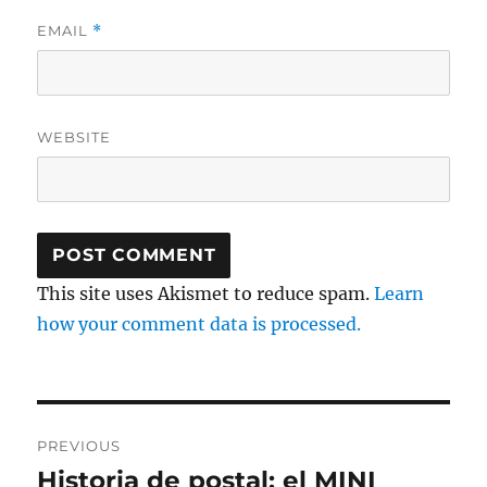
EMAIL
*
WEBSITE
This site uses Akismet to reduce spam.
Learn
how your comment data is processed.
Post
PREVIOUS
navigation
Historia de postal: el MINI
Previous